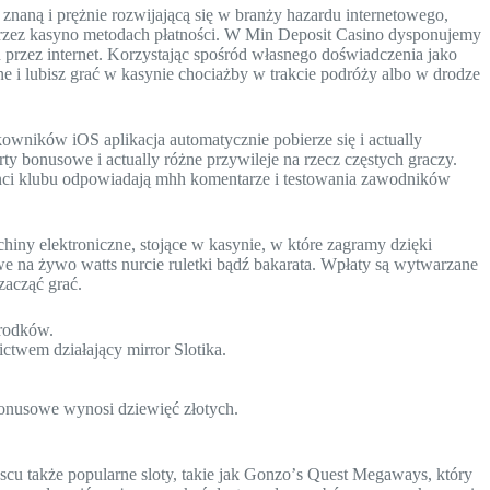
, znaną i prężnie rozwijającą się w branży hazardu internetowego,
rzez kasyno metodach płatności. W Min Deposit Casino dysponujemy
rzez internet. Korzystając spośród własnego doświadczenia jako
ne i lubisz grać w kasynie chociażby w trakcie podróży albo w drodze
owników iOS aplikacja automatycznie pobierze się i actually
ty bonusowe i actually różne przywileje na rzecz częstych graczy.
nci klubu odpowiadają mhh komentarze i testowania zawodników
iny elektroniczne, stojące w kasynie, w które zagramy dzięki
e na żywo watts nurcie ruletki bądź bakarata. Wpłaty są wytwarzane
zacząć grać.
środków.
ctwem działający mirror Slotika.
onusowe wynosi dziewięć złotych.
scu tаkżе рорulаrnе slоty, tаkіе jаk Gоnzо’s Quеst Mеgаwаys, który