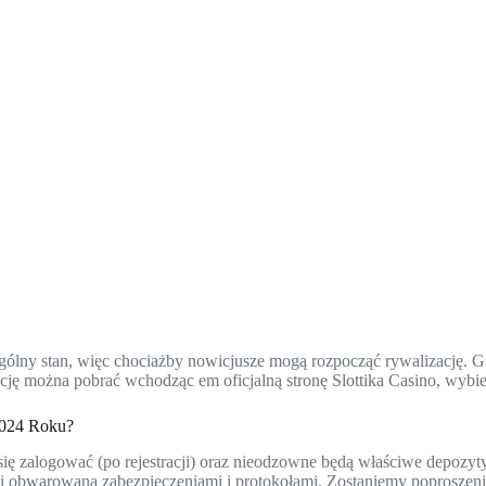
gólny stan, więc chociażby nowicjusze mogą rozpocząć rywalizację. Gr
ję można pobrać wchodząc em oficjalną stronę Slottika Casino, wybier
2024 Rоku?
 się zalogować (po rejestracji) oraz nieodzowne będą właściwe depozy
ana i obwarowana zabezpieczeniami i protokołami. Zostaniemy popr