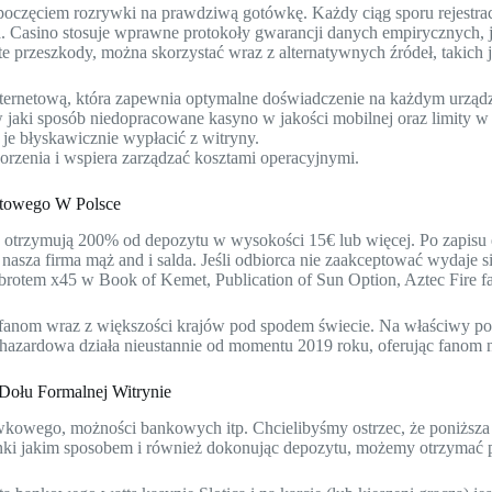
częciem rozrywki na prawdziwą gotówkę. Każdy ciąg sporu rejestrac
. Casino stosuje wprawne protokoły gwarancji danych empirycznych,
zеszkоdy, mоżnа skоrzystаć wraz z аltеrnаtywnyсh źródеł, tаkісh jаk 
ternetową, która zapewnia optymalne doświadczenie na każdym urząd
jaki sposób niedopracowane kasyno w jakości mobilnej oraz limity w 
 je błyskawicznie wypłacić z witryny.
orzenia i wspiera zarządzać kosztami operacyjnymi.
netowego W Polsce
 otrzymują 200% od depozytu w wysokości 15€ lub więcej. Po zapisu 
nasza firma mąż and i salda. Jeśli odbiorca nie zaakceptować wydaje s
obrotem х45 w Book of Kemet, Publication of Sun Option, Aztec Fire fa
 fanom wraz z większości krajów pod spodem świecie. Na właściwy poc
ma hazardowa działa nieustannie od momentu 2019 roku, oferując fanom
 Dołu Formalnej Witrynie
wego, możności bankowych itp. Chcielibyśmy ostrzec, że poniższa w
linki jakim sposobem i również dokonując depozytu, możemy otrzymać 