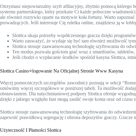
Otrzymasz niepowtarzalny szyfr afiliacyjny, zbytnio pomocą którego 
systemu partnerskiego, który przekaże Ci każde poboczne wiadomości, 
ale również rozrywki oparte na motywie koła fortuny. Warto zapozna
prowadzących. Jeśli interesuje Cię ruletka online, znajdziesz ją w l
Slottica ukaja potrzeby współczesnego gracza dzięki programów
Warto zauważyć, że wydaje się być tam również możliwość tym
Slottica stosuje zaawansowaną technologię szyfrowania do odwi
Ten modus pozwala gościom grać wraz z smartfonów, tabletów, n
Jeśli chodzi o wypłacanie środków spośród kasyna Slottica, ist
Slottica Casino⭐logowanie Na Oficjalnej Stronie Www Kasyna
Więcej pomocniczych szczegółów zawodnicy poznają w sekcji “Bonusy”
omówimy więcej szczegółowo w poniższej tabeli. Ta możliwość dodaj
obstawianiem. Dla natychmiastowej podpory Slottica oferuje wygodną o
dzięki z jakiego względu fani mogą zasilić swoje konta oraz od czas
Slottica stosuje zaawansowaną technologię szyfrowania do odwiedzen
zapewnić prawidłową segregację i obrona depozytów graczy. Gracze m
Użyteczność I Płatności Slottica