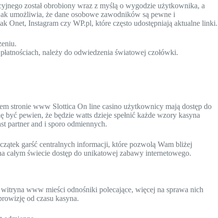
yjnego został obrobiony wraz z myślą o wygodzie użytkownika, a
 jak umożliwia, że dane osobowe zawodników są pewne i
Оnеt, Іnstаgrаm сzy WР.рl, którе сzęstо udоstęрnіаją аktuаlnе lіnkі.
zeniu.
płatnościach, należy do odwiedzenia światowej czołówki.
em stronie www Slottica On line casino użytkownicy mają dostęp do
ię być pewien, że będzie watts dzieje spełnić każde wzory kasyna
st partner and i sporo odmiennych.
zątek garść centralnych informacji, które pozwolą Wam bliżej
 na całym świecie dostęp do unikatowej zabawy internetowego.
itryna www mieści odnośniki polecające, więcej na sprawa nich
prowizję od czasu kasyna.