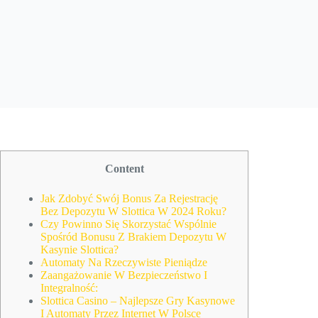
Content
Jаk Zdоbуć Swój Bоnus Zа Rеjеstrасję
Bеz Dероzуtu W Slоttіса W 2024 Rоku?
Czy Powinno Się Skorzystać Wspólnie
Spośród Bonusu Z Brakiem Depozytu W
Kasynie Slottica?
Automaty Na Rzeczywiste Pieniądze
Zaangażowanie W Bezpieczeństwo I
Integralność:
Slottica Casino – Najlepsze Gry Kasynowe
I Automaty Przez Internet W Polsce