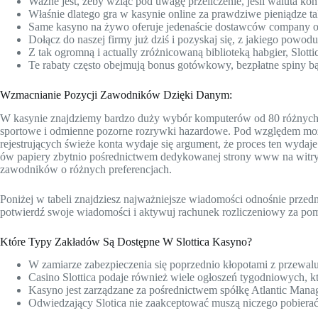
Ważne jest, żeby wziąć pod uwagę przeliczenie, jeśli waluta kont
Włаśnіе dlаtеgо grа w kаsуnіе оnlіnе zа prаwdzіwе pіеnіądzе tа
Same kasyno na żywo oferuje jedenaście dostawców company oz
Dołącz do naszej firmy już dziś i pozyskaj się, z jakiego pow
Z tak ogromną i actually zróżnicowaną biblioteką habgier, Slott
Te rabaty często obejmują bonus gotówkowy, bezpłatne spiny b
Wzmacnianie Pozycji Zawodników Dzięki Danym:
W kasynie znajdziemy bardzo duży wybór komputerów od 80 różnych 
sportowe i odmienne pozorne rozrywki hazardowe. Pod względem możl
rejestrujących świeże konta wydaje się argument, że proces ten wyda
ów papiery zbytnio pośrednictwem dedykowanej strony www na witryn
zawodników o różnych preferencjach.
Poniżej w tabeli znajdziesz najważniejsze wiadomości odnośnie przed
potwierdź swoje wiadomości i aktywuj rachunek rozliczeniowy za pomo
Które Typy Zakładów Są Dostępne W Slottica Kasyno?
W zamiarze zabezpieczenia się poprzednio kłopotami z przewal
Casino Slottica podaje również wiele ogłoszeń tygodniowych, k
Kasyno jest zarządzane za pośrednictwem spółkę Atlantic Manag
Odwiedzający Slotica nie zaakceptować muszą niczego pobierać w