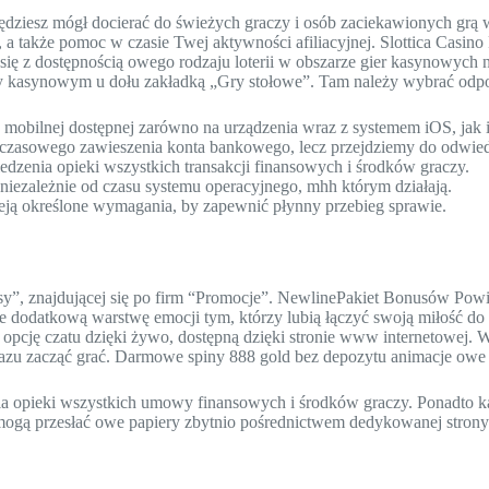
będziesz mógł docierać do świeżych graczy i osób zaciekawionych grą
a także pomoc w czasie Twej aktywności afiliacyjnej. Slottica Casino
ć się z dostępnością owego rodzaju loterii w obszarze gier kasynowy
obby kasynowym u dołu zakładką „Gry stołowe”. Tam należy wybrać odpo
 mobilnej dostępnej zarówno na urządzenia wraz z systemem iOS, jak 
czasowego zawieszenia konta bankowego, lecz przejdziemy do odwiedz
edzenia opieki wszystkich transakcji finansowych i środków graczy.
iezależnie od czasu systemu operacyjnego, mhh którym działają.
nieją określone wymagania, by zapewnić płynny przebieg sprawie.
, znajdującej się po firm “Promocje”. NewlinePakiet Bonusów Powital
e dodatkową warstwę emocji tym, którzy lubią łączyć swoją miłość d
pcję czatu dzięki żywo, dostępną dzięki stronie www internetowej. Wpł
u razu zacząć grać. Darmowe spiny 888 gold bez depozytu animacje owe
ia opieki wszystkich umowy finansowych i środków graczy. Ponadto ka
ogą przesłać owe papiery zbytnio pośrednictwem dedykowanej strony 