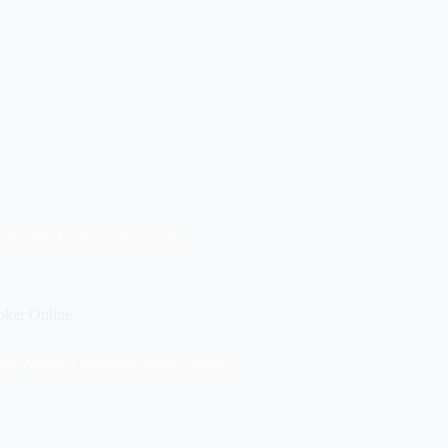
a Twitter Twoje Szanse - 645
oker Online
ica Wypłacą Pieniądze Poker Online