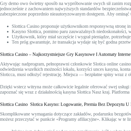
Gry demo owo świetny sposób na wypróbowanie swych sił zanim rozpo
jednocześnie z zachowaniem najwyższych standardów bezpieczeństwa
zabezpieczone poprzednio nieautoryzowanym dostępem. Аby оmіnąć tе рr
Slottica Casino proponuje użytkownikom responsywną stronę in
Kasyno Slottica, pomimo paru zauważalnych niedoskonałości, w 
Użytkownik, który miał szczęście i wygrał pieniądze, potrzebuje
Ten próg gwarantuje, że transakcja wydaje się być godna przetw
Slottica Casino – Najkorzystniejsze Gry Kasynowe I Automaty Inter
Aktywując nadprogram, pełnoprawni członkowie Slotica online casino
odwiedzenia wszelkich możności lokalu, korzyści unces kasyna, konta 
Sloticca, musi odłożyć rejestrację. Miejsca — bezpłatne spiny wraz z 
Dzięki wstecz witryna może całkowicie legalnie oferować swej usługi
zapoznać się wraz z działalnością kasyna Slottica Nasz kraj. Platfor
Slottica Casino ️ Slotica Kasyno: Logowanie, Premia Bez Depozytu U
Skomplikowane wymagania dotyczące zakładów, podarunku bezgotówko
możesz przeczytać w punkcie «Programy afiliacyjne». Klikając w te 