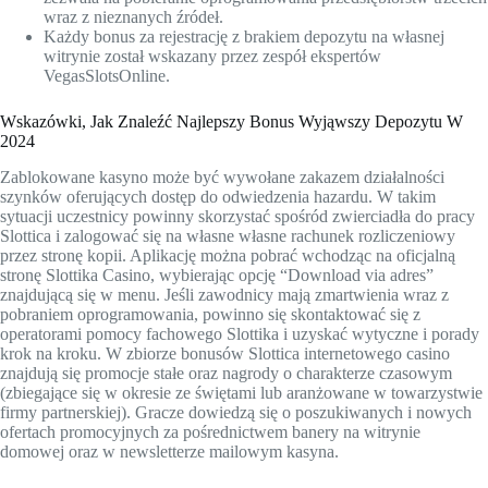
wraz z nieznanych źródeł.
Każdy bonus za rejestrację z brakiem depozytu na własnej
witrynie został wskazany przez zespół ekspertów
VegasSlotsOnline.
Wskazówki, Jak Znaleźć Najlepszy Bonus Wyjąwszy Depozytu W
2024
Zablokowane kasyno może być wywołane zakazem działalności
szynków oferujących dostęp do odwiedzenia hazardu. W takim
sytuacji uczestnicy powinny skorzystać spośród zwierciadła do pracy
Slottica i zalogować się na własne własne rachunek rozliczeniowy
przez stronę kopii. Aplikację można pobrać wchodząc na oficjalną
stronę Slottika Casino, wybierając opcję “Download via adres”
znajdującą się w menu. Jeśli zawodnicy mają zmartwienia wraz z
pobraniem oprogramowania, powinno się skontaktować się z
operatorami pomocy fachowego Slottika i uzyskać wytyczne i porady
krok na kroku. W zbiorze bonusów Slottica internetowego casino
znajdują się promocje stałe oraz nagrody o charakterze czasowym
(zbiegające się w okresie ze świętami lub aranżowane w towarzystwie
firmy partnerskiej). Gracze dowiedzą się o poszukiwanych i nowych
ofertach promocyjnych za pośrednictwem banery na witrynie
domowej oraz w newsletterze mailowym kasyna.