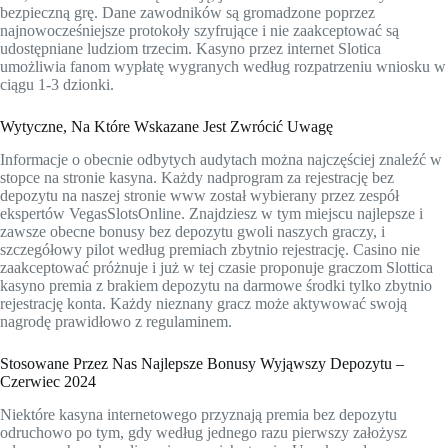
bezpieczną grę. Dane zawodników są gromadzone poprzez
najnowocześniejsze protokoły szyfrujące i nie zaakceptować są
udostępniane ludziom trzecim. Kasyno przez internet Slotica
umożliwia fanom wypłatę wygranych według rozpatrzeniu wniosku w
ciągu 1-3 dzionki.
Wytyczne, Na Które Wskazane Jest Zwrócić Uwagę
Informacje o obecnie odbytych audytach można najczęściej znaleźć w
stopce na stronie kasyna. Każdy nadprogram za rejestrację bez
depozytu na naszej stronie www został wybierany przez zespół
ekspertów VegasSlotsOnline. Znajdziesz w tym miejscu najlepsze i
zawsze obecne bonusy bez depozytu gwoli naszych graczy, i
szczegółowy pilot według premiach zbytnio rejestrację. Casino nie
zaakceptować próżnuje i już w tej czasie proponuje graczom Slottica
kasyno premia z brakiem depozytu na darmowe środki tylko zbytnio
rejestrację konta. Każdy nieznany gracz może aktywować swoją
nagrodę prawidłowo z regulaminem.
Stosowane Przez Nas Najlepsze Bonusy Wyjąwszy Depozytu –
Czerwiec 2024
Niektóre kasyna internetowego przyznają premia bez depozytu
odruchowo po tym, gdy według jednego razu pierwszy założysz