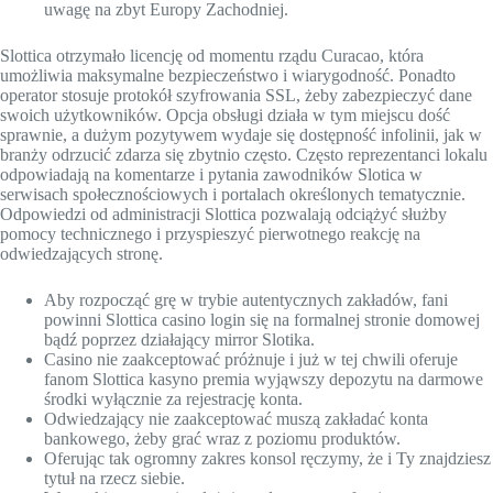
uwagę na zbyt Europy Zachodniej.
Slottica otrzymało licencję od momentu rządu Curacao, która
umożliwia maksymalne bezpieczeństwo i wiarygodność. Ponadto
operator stosuje protokół szyfrowania SSL, żeby zabezpieczyć dane
swoich użytkowników. Opcja obsługi działa w tym miejscu dość
sprawnie, a dużym pozytywem wydaje się dostępność infolinii, jak w
branży odrzucić zdarza się zbytnio często. Często reprezentanci lokalu
odpowiadają na komentarze i pytania zawodników Slotica w
serwisach społecznościowych i portalach określonych tematycznie.
Odpowiedzi od administracji Slottica pozwalają odciążyć służby
pomocy technicznego i przyspieszyć pierwotnego reakcję na
odwiedzających stronę.
Aby rozpocząć grę w trybie autentycznych zakładów, fani
powinni Slottica casino login się na formalnej stronie domowej
bądź poprzez działający mirror Slotika.
Casino nie zaakceptować próżnuje i już w tej chwili oferuje
fanom Slottica kasyno premia wyjąwszy depozytu na darmowe
środki wyłącznie za rejestrację konta.
Odwiedzający nie zaakceptować muszą zakładać konta
bankowego, żeby grać wraz z poziomu produktów.
Oferując tak ogromny zakres konsol ręczymy, że i Ty znajdziesz
tytuł na rzecz siebie.