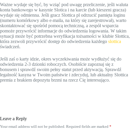
Ważne wydaje się być, by wziąć pod uwagę przeliczenie, jeśli waluta
konta bankowego w kasynie Slotica i na karcie (lub kieszeni gracza)
wydaje się odmienna. Jeśli gracz Slottica pl odrzucić pamięta loginu
(numeru komórkowy albo e-maila, na który się zarejestrował), warto
skontaktować się spośród pomocą techniczną, a zespół wsparcia
pomoże przywrócić informacje do odwiedzenia logowania. W takim
sytuacji może być potrzebna weryfikacja tożsamości w klubie Slottica,
która zezwoli przywrócić dostęp do odwiedzenia każdego
slottica
świadczeń.
Jeśli zaś o karty idzie, okres wyczekiwania może wydłużyć się do
odwiedzenia 2-3 dzionki roboczych. Osobiście zapoznaj się z
bonusem i sprawdź swoim pełny statut przed aktywacją. Sprawdź
legalność kasyna w Twoim państwie i zdecyduj, lub aktualny Slottica
premia z brakiem depozytu brzmi na rzecz Cię interesująco.
Leave a Reply
Your email address will not be published.
Required fields are marked
*