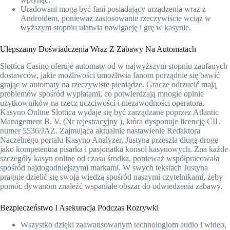
Uradowani mogą być fani posiadający urządzenia wraz z
Androidem, ponieważ zastosowanie rzeczywiście wciąż w
wyższym stopniu ułatwia nawigację i grę w kasynie.
Ulepszamy Doświadczenia Wraz Z Zabawy Na Automatach
Slottica Casino oferuje automaty od w najwyższym stopniu zaufanych
dostawców, jakie możliwości umożliwia fanom porządnie się bawić
grając w automaty na rzeczywiste pieniądze. Gracze odrzucić mają
problemów spośród wypłatami, co potwierdzają mnogie opinie
użytkowników na rzecz uczciwości i niezawodności operatora.
Kasyno Online Slottica wydaje się być zarządzane poprzez Atlantic
Management B. V. (Nr rejestracyjny ), która dysponuje licencję CIL
numer 5536/JAZ. Zajmująca aktualnie nastawienie Redaktora
Naczelnego portalu Kasyno Analyzer, Justyna przeszła długą drogę
jako kompetentna pisarka i pasjonatka konsol kasynowych. Zna każde
szczegóły kasyn online od czasu środka, ponieważ współpracowała
spośród najdogodniejszymi markami. W swych tekstach Justyna
pragnie dzielić się swoją wiedzą spośród naszymi czytelnikami, żeby
pomóc dywanom znaleźć wspaniałe obszar do odwiedzenia zabawy.
Bezpieczeństwo I Asekuracja Podczas Rozrywki
Wszystko dzięki zaawansowanym technologiom audio i wideo,