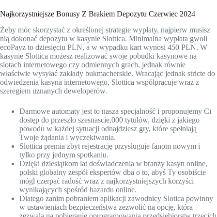
Najkorzystniejsze Bonusy Z Brakiem Depozytu Czerwiec 2024
Żeby móc skorzystać z określonej strategie wypłaty, najpierw musisz
nią dokonać depozytu w kasynie Slottica. Minimalna wypłata gwoli
ecoPayz to dziesięciu PLN, a w wypadku kart wynosi 450 PLN. W
kasynie Slottica możesz realizować swoje pobudki kasynowe na
slotach internetowego czy odmiennych grach, jednak równie
właściwie wysyłać zakłady bukmacherskie. Wracając jednak stricte do
odwiedzenia kasyna internetowego, Slottica współpracuje wraz z
szeregiem uznanych deweloperów.
Darmowe automaty jest to nasza specjalność i proponujemy Ci
dostęp do przeszło szesnascie,000 tytułów, dzięki z jakiego
powodu w każdej sytuacji odnajdziesz gry, które spełniają
Twoje żądania i wyczekiwania.
Slottica premia zbyt rejestrację przysługuje fanom nowym i
tylko przy jednym spotkaniu.
Dzięki dziesiątkom lat doświadczenia w branży kasyn online,
polski globalny zespół ekspertów dba o to, abyś Ty osobiście
mógł czerpać radość wraz z najkorzystniejszych korzyści
wynikających spośród hazardu online.
Dlatego zanim pobraniem aplikacji zawodnicy Slotica powinny
w ustawieniach bezpieczeństwa zezwolić na opcję, która
zezwala na pobieranie oprogramowania przedsiębiorstw trzecich