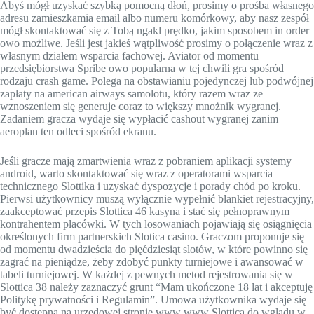
Abyś mógł uzyskać szybką pomocną dłoń, prosimy o prośba własnego
adresu zamieszkamia email albo numeru komórkowy, aby nasz zespół
mógł skontaktować się z Tobą ngakl prędko, jakim sposobem in order
owo możliwe. Jeśli jest jakieś wątpliwość prosimy o połączenie wraz z
własnym działem wsparcia fachowej. Aviator od momentu
przedsiębiorstwa Spribe owo popularna w tej chwili gra spośród
rodzaju crash game. Polega na obstawianiu pojedynczej lub podwójnej
zapłaty na american airways samolotu, który razem wraz ze
wznoszeniem się generuje coraz to większy mnożnik wygranej.
Zadaniem gracza wydaje się wypłacić cashout wygranej zanim
aeroplan ten odleci spośród ekranu.
Jeśli gracze mają zmartwienia wraz z pobraniem aplikacji systemy
android, warto skontaktować się wraz z operatorami wsparcia
technicznego Slottika i uzyskać dyspozycje i porady chód po kroku.
Pierwsi użytkownicy muszą wyłącznie wypełnić blankiet rejestracyjny,
zaakceptować przepis Slottica 46 kasyna i stać się pełnoprawnym
kontrahentem placówki. W tych losowaniach pojawiają się osiągnięcia
określonych firm partnerskich Slotica casino. Graczom proponuje się
od momentu dwadzieścia do pięćdziesiąt slotów, w które powinno się
zagrać na pieniądze, żeby zdobyć punkty turniejowe i awansować w
tabeli turniejowej. W każdej z pewnych metod rejestrowania się w
Slottica 38 należy zaznaczyć grunt “Mam ukończone 18 lat i akceptuję
Politykę prywatności i Regulamin”. Umowa użytkownika wydaje się
być dostępna na urzędowej stronie www www Slottica do wglądu w