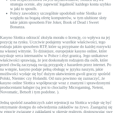
strategia ocenie, aby zapewnić legalność każdego konta szybko
w jaki to sposób.
Polscy zawodnicy szczególnie upodobali sobie Slotika ze
względu na bogatą ofertę komputerów, w tym ulubione sloty
takie jakim sposobem Fire Joker, Book of Dead i Sweet
Bonanza.
Kasyno Slottica odrzucić złożyła morału o licencję, co wpływa na jej
pozycję na rynku. Uczciwie podajemy wszelkie właściwości, tego
rodzaju jakim sposobem RTP, które są przypisane do każdej rozrywki
na własnej witrynie. To dzisiejsze, europejskie kasyno online, które
uzyskuje serca internautów w Polsce i zbyt granicą. Jego unikatowe
właściwości sprawiają, że jest doskonałym rodzajem dla osób, które
przed chwilą zaczynają swoją przygodę z hazardem przez internet. Po
na wstępie, kasyno podaje pełną obsługę w języku naszym, jakie
możliwości wydaje się być dużym ułatwieniem gwoli graczy spośród
Polski, Niemiec czy Holandii. Od razu powinno się zaznaczyć, że
kasyno online Slottica współpracuje wraz z znanymi i sprawdzonymi
producentami habgier (są jest to chociażby Microgaming, Netent,
Novomatic, Betsoft i tym podobne. ).
Jedną spośród zasadniczych zalet rejestracji na Slottica wydaje się być
otrzymanie dostępu do odwiedzenia zakładów na żywo. Zaangażuj się
w emocje związane z zakładami w okresie realnym, dostosowując swe