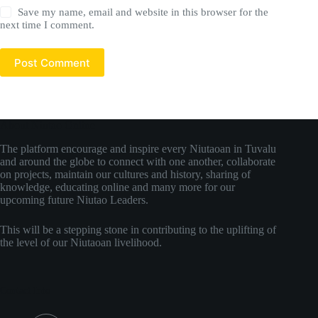
Save my name, email and website in this browser for the
next time I comment.
Post Comment
About Niutao Online
The platform encourage and inspire every Niutaoan in Tuvalu
and around the globe to connect with one another, collaborate
on projects, maintain our cultures and history, sharing of
knowledge, educating online and many more for our
upcoming future Niutao Leaders.
This will be a stepping stone in contributing to the uplifting of
the level of our Niutaoan livelihood.
Contact Info