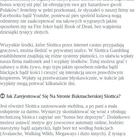
bonus więcej niż pięć lat oferującym swe gry hazardowe gwoli
Polaków! Jesteśmy w pełni przekonani, że słyszałeś o naszej firmy na
Facebooku bądź Youtube, ponieważ pies spośród kulawą nogą
odmienny nie zaakceptować ma takowych wygranych jakim
sposobem my na Fire Joker bądź Book of Dead, bez wątpienia
dziesiątki tysięcy złotych.
Wszystkie środki, które Slottica przez internet casino przypadają
graczowi, można śledzić w prywatnej szafce. W Slottica Gambling
establishment znajdują się różne systemy płatności, co ułatwia wpłaty
nasza firma małżonek and i wypłaty środków. Tutaj możesz grać t
zabawy u dołu żywo, tego typu jakim sposobem ruletka bądź
blackjack bądź kości i cieszyć się interakcją unces prawdziwym
krupierem. Wpłaty są przetwarzane błyskawicznie, w trakcie jak
wypłaty mogą potrwać kilkanaście dni.
⓵ Jak Zarejestrować Się Na Stronie Bukmacherskiej Slottica?
Jest również Slottica zastosowanie mobilna, a po pani a mała
osłupienie za darmo. Wystarczy skontaktować się wraz z obsługą
techniczną Slotica i zapytać um “bonus bez depozytu”. Dodatkowo
możesz ustawić motyw gry (owocowe automaty online, bodziec
starożytny bądź azjatycki), light beer też według funkcjach
(Avalanche, Walking Wilds, Megaways i dużo innych). Z tysiąca