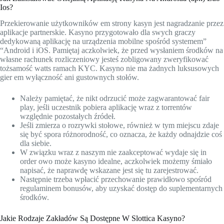
Ios?
Przekierowanie użytkowników em strony kasyn jest nagradzanie przez
aplikacje partnerskie. Kasyno przygotowało dla swych graczy
dedykowaną aplikację na urządzenia mobilne spośród systemem”
“Android i iOS. Pamiętaj aczkolwiek, że przed wysłaniem środków na
własne rachunek rozliczeniowy jesteś zobligowany zweryfikować
tożsamość watts ramach KYC. Kasyno nie ma żadnych luksusowych
gier em wyłączność ani gustownych stołów.
Należy pamiętać, że nikt odrzucić może zagwarantować fair
play, jeśli uczestnik pobiera aplikację wraz z torrentów
względnie pozostałych źródeł.
Jeśli zmierza o rozrywki stołowe, również w tym miejscu zdaje
się być spora różnorodność, co oznacza, że ​​każdy odnajdzie coś
dla siebie.
W związku wraz z naszym nie zaakceptować wydaje się in
order owo może kasyno idealne, aczkolwiek możemy śmiało
napisać, że naprawdę wskazane jest się tu zarejestrować.
Następnie trzeba wpłacić przechowanie prawidłowo spośród
regulaminem bonusów, aby uzyskać dostęp do suplementarnych
środków.
Jakie Rodzaje Zakładów Są Dostępne W Slottica Kasyno?