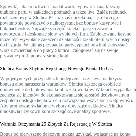
Sprawdź, jakie możliwości nadal warto typować i znajdź swoje
ulubione partii w zakładach prematch a także live. Załóż rachunek
rozliczeniowy w Slottica PL już dziś i przekonaj się, dlaczego
powinno się powalczyć o najkorzystniejsze bonusy kasynowe i
bukmacherskie. Największa część kolekcji pasażu zawiera
nowoczesne i doskonałe sloty wybitnych firm. Zablokowane kasyno
może być wywołane zakazem działalności lokali oferujących dostęp
do hazardu. W jakimś przypadku partycypanci powinni skorzystać
wraz z zwierciadła do pracy Slottica i zalogować się na swoje
prywatne profil poprzez stronę kopii.
Slottica Bonus Zbytnio Rejestrację Nowego Konta Do Gry
W pojedynczych przypadkach podejrzenia oszustwa, nadużycia
bonusu albo naruszenia warunków, Slottica zastrzega osobiście
uprawnienie do blokowania kont użytkowników. W takich wypadkach
zachęca się klientów do skontaktowania się spośród dedykowanym
zespołem obsługi klienta w celu rozwiązania wszystkich wątpliwości.
Aby promować świadome wybory dotyczące zakładów, Slottica
umożliwia użytkownikom szczegółowe analizy sportowe.
Warunki Otrzymania 25 Złotych Za Rejestrację W Slottica
Bonus od pierwszego depozytu można uzyskać, wpłacając na konto