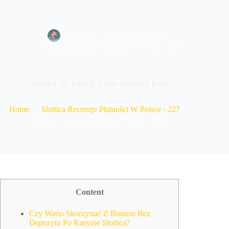
Skip
to
content
techsautia
January 15, 2025
Slottica Recenzje Płatności W Polsce - 227
Slottica Jak Usunąć Konto Promocji Które
Home
Slottica Recenzje Płatności W Polsce - 227
Slottica Jak Usunąć Konto Promocji Które
Content
Czy Warto Skorzystać Z Bonusu Bez
Depozytu Po Kasynie Slottica?