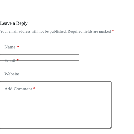
Leave a Reply
Your email address will not be published.
Required fields are marked
*
Name
*
Email
*
Website
Add Comment
*