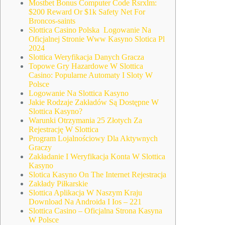
Mostbet Bonus Computer Code Rsrxlm:
$200 Reward Or $1k Safety Net For
Broncos-saints
Slottica Casino Polska ️ Logowanie Na
Oficjalnej Stronie Www Kasyno Slotica Pl
2024
Slottica Weryfikacja Danych Gracza
Topowe Gry Hazardowe W Slottica
Casino: Popularne Automaty I Sloty W
Polsce
Logowanie Na Slottica Kasyno
Jakie Rodzaje Zakładów Są Dostępne W
Slottica Kasyno?
Warunki Otrzymania 25 Złotych Za
Rejestrację W Slottica
Program Lojalnościowy Dla Aktywnych
Graczy
Zakładanie I Weryfikacja Konta W Slottica
Kasyno
Slotica Kasyno On The Internet Rejestracja
Zakłady Piłkarskie
Slottica Aplikacja W Naszym Kraju
Download Na Androida I Ios – 221
Slottica Casino – Oficjalna Strona Kasyna
W Polsce