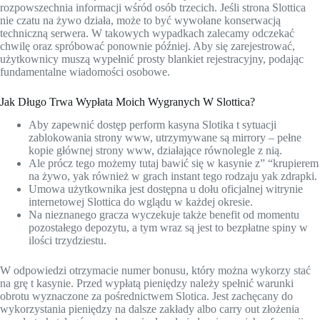
rozpowszechnia informacji wśród osób trzecich. Jeśli strona Slottica
nie czatu na żywo działa, może to być wywołane konserwacją
techniczną serwera. W takowych wypadkach zalecamy odczekać
chwilę oraz spróbować ponownie później. Aby się zarejestrować,
użytkownicy muszą wypełnić prosty blankiet rejestracyjny, podając
fundamentalne wiadomości osobowe.
Jak Długo Trwa Wypłata Moich Wygranych W Slottica?
Aby zapewnić dostęp perform kasyna Slotika t sytuacji
zablokowania strony www, utrzymywane są mirrory – pełne
kopie głównej strony www, działające równolegle z nią.
Ale prócz tego możemy tutaj bawić się w kasynie z” “krupierem
na żywo, yak również w grach instant tego rodzaju yak zdrapki.
Umowa użytkownika jest dostępna u dołu oficjalnej witrynie
internetowej Slottica do wglądu w każdej okresie.
Na nieznanego gracza wyczekuje także benefit od momentu
pozostałego depozytu, a tym wraz są jest to bezpłatne spiny w
ilości trzydziestu.
W odpowiedzi otrzymacie numer bonusu, który można wykorzy stać
na grę t kasynie. Przed wypłatą pieniędzy należy spełnić warunki
obrotu wyznaczone za pośrednictwem Slotica. Jest zachęcany do
wykorzystania pieniędzy na dalsze zakłady albo carry out złożenia