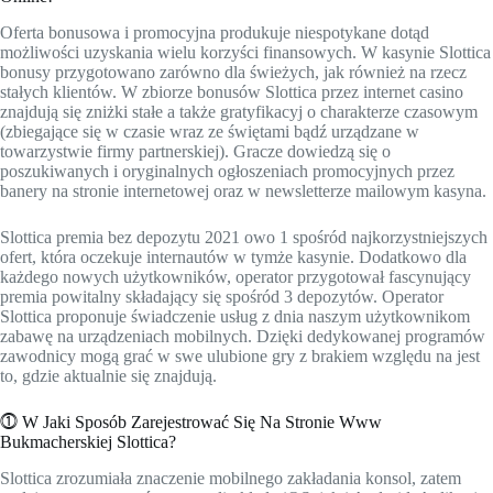
Oferta bonusowa i promocyjna produkuje niespotykane dotąd
możliwości uzyskania wielu korzyści finansowych. W kasynie Slottica
bonusy przygotowano zarówno dla świeżych, jak również na rzecz
stałych klientów. W zbiorze bonusów Slottica przez internet casino
znajdują się zniżki stałe a także gratyfikacyj o charakterze czasowym
(zbiegające się w czasie wraz ze świętami bądź urządzane w
towarzystwie firmy partnerskiej). Gracze dowiedzą się o
poszukiwanych i oryginalnych ogłoszeniach promocyjnych przez
banery na stronie internetowej oraz w newsletterze mailowym kasyna.
Slottica premia bez depozytu 2021 owo 1 spośród najkorzystniejszych
ofert, która oczekuje internautów w tymże kasynie. Dodatkowo dla
każdego nowych użytkowników, operator przygotował fascynujący
premia powitalny składający się spośród 3 depozytów. Operator
Slottica proponuje świadczenie usług z dnia naszym użytkownikom
zabawę na urządzeniach mobilnych. Dzięki dedykowanej programów
zawodnicy mogą grać w swe ulubione gry z brakiem względu na jest
to, gdzie aktualnie się znajdują.
⓵ W Jaki Sposób Zarejestrować Się Na Stronie Www
Bukmacherskiej Slottica?
Slottica zrozumiała znaczenie mobilnego zakładania konsol, zatem