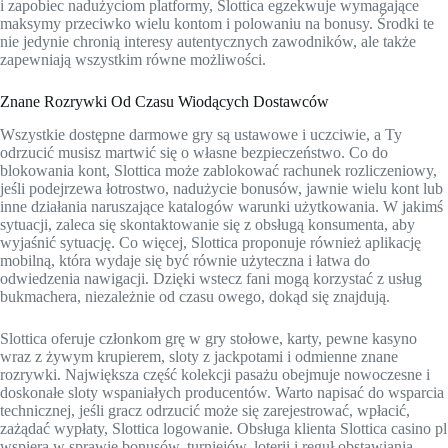
i zapobiec nadużyciom platformy, Slottica egzekwuje wymagające
maksymy przeciwko wielu kontom i polowaniu na bonusy. Środki te
nie jedynie chronią interesy autentycznych zawodników, ale także
zapewniają wszystkim równe możliwości.
Znane Rozrywki Od Czasu Wiodących Dostawców
Wszystkie dostępne darmowe gry są ustawowe i uczciwie, a Ty
odrzucić musisz martwić się o własne bezpieczeństwo. Co do
blokowania kont, Slottica może zablokować rachunek rozliczeniowy,
jeśli podejrzewa łotrostwo, nadużycie bonusów, jawnie wielu kont lub
inne działania naruszające katalogów warunki użytkowania. W jakimś
sytuacji, zaleca się skontaktowanie się z obsługą konsumenta, aby
wyjaśnić sytuację. Co więcej, Slottica proponuje również aplikację
mobilną, która wydaje się być równie użyteczna i łatwa do
odwiedzenia nawigacji. Dzięki wstecz fani mogą korzystać z usług
bukmachera, niezależnie od czasu owego, dokąd się znajdują.
Slottica oferuje członkom grę w gry stołowe, karty, pewne kasyno
wraz z żywym krupierem, sloty z jackpotami i odmienne znane
rozrywki. Największa część kolekcji pasażu obejmuje nowoczesne i
doskonałe sloty wspaniałych producentów. Warto napisać do wsparcia
technicznej, jeśli gracz odrzucić może się zarejestrować, wpłacić,
zażądać wypłaty, Slottica logowanie. Obsługa klienta Slottica casino pl
wspiera w sprawie bonusów, turniejów, loterii i reguł obstawiania.