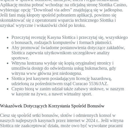
Aplikację można pobrać wchodząc na oficjalną stronę Slottika Casino,
wybierając opcję “Download via adres” znajdującą się w jadłospisu.
Jeśli fani mają kłopoty spośród pobraniem aplikacji, powinno się
skontaktować się z operatorami wsparcia technicznego Slottika i
uzyskać wytyczne i wskazówki chód po kroku.
Przeczytaj recenzję Kasyna Slottica i przeczytaj się, wszystkiego
o bonusach, rodzajach komputerów i formach płatności.
Aby promować świadome postanowienia dotyczące zakładów,
Slottica zapewnia użytkownikom szczegółowe analizy
sportowe.
Witryna lustrzana wydaje się kopią oryginalnej stronicy i
umożliwia dostęp do odwiedzenia usług bukmachera, gdy
witryna www główna jest niedostępna.
Slottica jest kasynem posiadającym licencję hazardową,
udzieloną za pośrednictwem rząd Curacao 5536/JAZ.
Często biorą w zanim udział także zabawy stołowe, w naszym
w kasynie na żywo, a nawet wirtualny sport.
Wskazówek Dotyczących Korzystania Spośród Bonusów
Ciesz się spośród setki bonusów, slotów i odmiennych konsol w
naszych najlepszych kasynach przez internet w 2024 r.. Jeśli witryna
Slottica nie zaakceptować działa, może owo być wywołane pracami