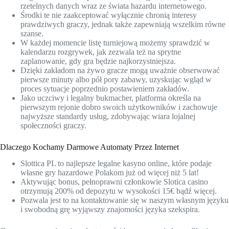
rzetelnych danych wraz ze świata hazardu internetowego.
Środki te nie zaakceptować wyłącznie chronią interesy
prawdziwych graczy, jednak także zapewniają wszelkim równe
szanse.
W każdej momencie listę turniejową możemy sprawdzić w
kalendarzu rozgrywek, jak zezwala też na sprytne
zaplanowanie, gdy gra będzie najkorzystniejsza.
Dzięki zakładom na żywo gracze mogą uważnie obserwować
pierwsze minuty albo pół pory zabawy, uzyskując wgląd w
proces sytuacje poprzednio postawieniem zakładów.
Jako uczciwy i legalny bukmacher, platforma określa na
pierwszym rejonie dobro swoich użytkowników i zachowuje
najwyższe standardy usług, zdobywając wiara lojalnej
społeczności graczy.
Dlaczego Kochamy Darmowe Automaty Przez Internet
Slottica PL to najlepsze legalne kasyno online, które podaje
własne gry hazardowe Polakom już od więcej niż 5 lat!
Aktywując bonus, pełnoprawni członkowie Slotica casino
otrzymują 200% od depozytu w wysokości 15€ bądź więcej.
Pozwala jest to na kontaktowanie się w naszym własnym języku
i swobodną grę wyjąwszy znajomości języka szekspira.