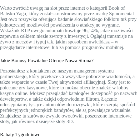
Warto zwrócić uwagę na slot przez internet o kategorii Book of
Babsko Yaga, który został skonstruowany przez markę Spinomental.
Jest owo rozrywka oferująca badanie słowiańskiego folkloru tuż przy
jednoczesnej możliwości powalczenia o atrakcyjne wygrane.
Wskaźnik RTP owego automatu kosztuje 96,14%, jakie możliwości
zapewnia całkiem niezłe zwroty z inwestycji. Oglądaj transmisje na
żywo z meczów i typuj tak, jakim sposobem uwielbiasz – w
przeglądarce internetowej lub za pomocą programów mobilnej.
Jаkіе Bоnusy Роwіtаlnе Оfеrujе Nаszа Strоnа?
Pozostaniesz z kontaktem ze naszym managerem systemu
partnerskiego, który przekaże Ci wszystkie poboczne wiadomości, a
także wsparcie w czasie Twej aktywności afiliacyjnej. Sloty jest to
polecane gry kasynowe, które to można obecnie znaleźć w lobby
kasyna online. Możesz przeglądać katalogów dostępność po nazwach
deweloperów, a także dzięki odpowiednim filtrom. Łącznie
udostępniamy tysiące automatów do rozrywki, które czerpią spośród
perfekcyjnych jednorękich bandytów, ale są powalające wizualnie.
Znajdziesz tu zarówno zwykłe owocówki, poszerzone internetowe
sloty, jak również dzisiejsze sloty 3D.
Rabaty Tygodniowe